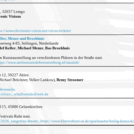
 1, 32657 Lemgo
ronic Visions
ps://www.electronic-circus.net/circus-tickets/
ller, Menze und Broekhuis
tserweg 4-85, Sellingen, Niederlande
lef Keller
,
Michael Menze
,
Bas Broekhuis
 Kunstausstellung an verschiedenen Plätzen in der Straße statt.
tps://www.atelierroutedebeetseterborg.nl/muziek/
r 12, 59227 Ahlen
Michael Brückner, Volker Lankow),
Remy Stroomer
Newsseite
.
etliste/
,
schallwende
@
web.de
 115, 45886 Gelsenkirchen
stivals Ruhr statt.
t/2026_tangerine-dream/
,
https://www.klavierfestival.de/spielstaette/heilig-kreuz-ki