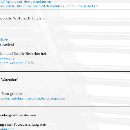
nfo
@
groove.nl
,
destoelendans.eu
ive-2026-10th-of-october-2026-featuring-jerome-froese-ticket/
y, Staffs, WS15 2LB, England
siker
9 Krefeld
ant und für alle Besucher frei.
Newsseite
.
ive-jam-weekend-2026/
1 Warendorf
 Euro gebeten.
lender/
,
michaelbrueckner.bandcamp.com
ttenberg-Volpertshausen
g einer Fotoausstellung statt.
camp.com