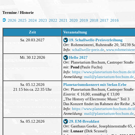
Termine / Historie
2026
2025
2024
2023
2022
2021
2020
2019
2018
2017
2016
Zeit
Veranstaltung
Sa. 20.03.2027
19. Schallwelle-Preisverleihung
Ort:
Rohrmeisterei, Ruhrstraße 20, 58239 S
Info:
schallwelle-preis.de
,
www.rohrmeistere
Mi. 30.12.2026
Hello 2027
Ort:
Planetarium Bochum, Castroper Straß
mit:
Pond
(Paule Fuchs)
Info:
https://www.planetarium-bochum.de/
Anmeldung:
mail
@
planetarium-bochum.de
Sa. 05.12.2026
Planetariumskonzert mit Stefan Erbe
21:15 bis ca. 22:35 Uhr
Ort:
Planetarium Bochum, Castroper Straß
Eintritt:
€ 16,00; ermäßigt € 13,00
„The History of Electronic Music“ Teil 3
Das Konzert findet im Rahmen der Reihe „So
Info:
https://www.planetarium-bochum.de/
Anmeldung:
mail
@
planetarium-bochum.de
Sa. 05.12.2026
29. EM-Breakfast
Ort:
Gasthaus Goeke, Josephinenstraße 6
mit:
Lunaar
(Dirk Scussel)