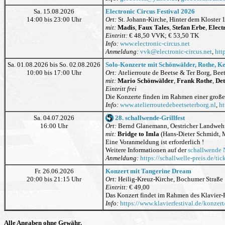
Sa. 15.08.2026
Electronic Circus Festival 2026
14:00 bis 23:00 Uhr
Ort:
St. Johann-Kirche, Hinter dem Kloster
mit:
Madis
,
Faux Tales
,
Stefan Erbe
,
Elect
Eintritt:
€ 48,50 VVK; € 53,50 TK
Info:
www.electronic-circus.net
Anmeldung:
vvk
@
electronic-circus.net
,
htt
Sa. 01.08.2026 bis So. 02.08.2026
Solo-Konzerte mit Schönwälder, Rothe, Ke
10:00 bis 17:00 Uhr
Ort:
Atelierroute de Beetse & Ter Borg, Bee
mit:
Mario Schönwälder
,
Frank Rothe
,
Det
Eintritt frei
Die Konzerte finden im Rahmen einer großen
Info:
www.atelierroutedebeetseterborg.nl
,
ht
Sa. 04.07.2026
28. schallwende-Grillfest
16:00 Uhr
Ort:
Bernd Glanemann, Oestricher Landweh
mit:
Bridge to Imla
(Hans-Dieter Schmidt, 
Eine Voranmeldung ist erforderlich !
Weitere Informationen auf der
schallwende 
Anmeldung:
https://schallwelle-preis.de/tick
Fr. 26.06.2026
Konzert mit Tangerine Dream
20:00 bis 21:15 Uhr
Ort:
Heilig-Kreuz-Kirche, Bochumer Straße
Eintritt:
€ 49,00
Das Konzert findet im Rahmen des Klavier-Fe
Info:
https://www.klavierfestival.de/konzer
Alle Angaben ohne Gewähr.