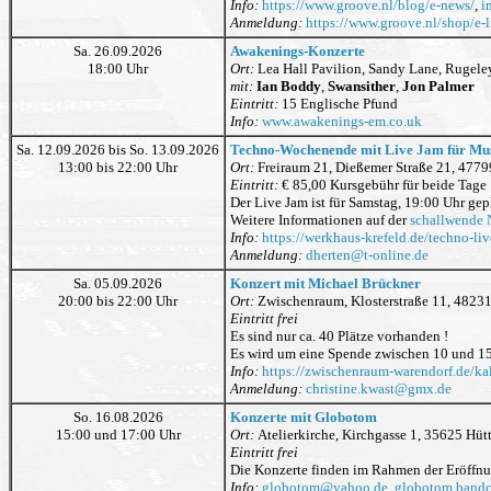
Info:
https://www.groove.nl/blog/e-news/
,
i
Anmeldung:
https://www.groove.nl/shop/e-l
Sa. 26.09.2026
Awakenings-Konzerte
18:00 Uhr
Ort:
Lea Hall Pavilion, Sandy Lane, Rugele
mit:
Ian Boddy
,
Swansither
,
Jon Palmer
Eintritt:
15 Englische Pfund
Info:
www.awakenings-em.co.uk
Sa. 12.09.2026 bis So. 13.09.2026
Techno-Wochenende mit Live Jam für Mu
13:00 bis 22:00 Uhr
Ort:
Freiraum 21, Dießemer Straße 21, 4779
Eintritt:
€ 85,00 Kursgebühr für beide Tage
Der Live Jam ist für Samstag, 19:00 Uhr gepl
Weitere Informationen auf der
schallwende 
Info:
https://werkhaus-krefeld.de/techno-l
Anmeldung:
dherten
@
t-online.de
Sa. 05.09.2026
Konzert mit Michael Brückner
20:00 bis 22:00 Uhr
Ort:
Zwischenraum, Klosterstraße 11, 4823
Eintritt frei
Es sind nur ca. 40 Plätze vorhanden !
Es wird um eine Spende zwischen 10 und 15
Info:
https://zwischenraum-warendorf.de/ka
Anmeldung:
christine.kwast
@
gmx.de
So. 16.08.2026
Konzerte mit Globotom
15:00 und 17:00 Uhr
Ort:
Atelierkirche, Kirchgasse 1, 35625 Hü
Eintritt frei
Die Konzerte finden im Rahmen der Eröffnun
Info:
globotom
@
yahoo.de
,
globotom.band