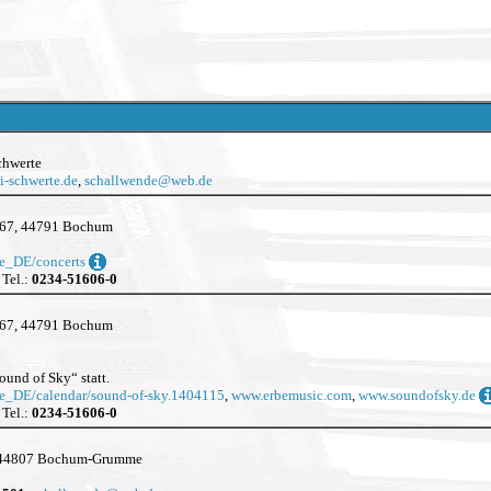
chwerte
i-schwerte.de
,
schallwende
@
web.de
e 67, 44791 Bochum
de_DE/concerts
, Tel.:
0234-51606-0
e 67, 44791 Bochum
und of Sky“ statt.
de_DE/calendar/sound-of-sky.1404115
,
www.erbemusic.com
,
www.soundofsky.de
, Tel.:
0234-51606-0
5, 44807 Bochum-Grumme