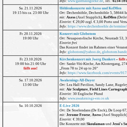
Info:
www.gasthausgoeke.de
, Tel.:
0234-59
Sa. 21.11.2026
Höhlenkonzerte mit Axess und KelMen
19:15 bis ca. 23:00 Uhr
Ort:
Dechenhöhle, Dechenhöhle 5, 58644 Is
mit:
Axess
(Axel Stupplich),
KelMen
(Detle
Eintritt:
€ 29,00 zzgl. € 3,00 Porto und Ver
Info:
https://www.dechenhoehle.de/termine/
Fr. 20.11.2026
Konzert mit Globotom
19:00 Uhr
Ort:
Neuapostolische Kirche, Neustadt 53, 
Eintritt frei
Das Konzert findet im Rahmen einer Veranst
Info:
globotom
@
yahoo.de
,
globotom.band
Fr. 23.10.2026
Kirchenkonzert mit Joerg Dankert
–
fällt
19:00 bis 21:00 Uhr
Ort:
Sankt-Viti-Kirche, Am Klostergang, 2
fällt aus!
„From 78 to 24 up to 26“
Info:
https://www.facebook.com/events/9
Sa. 17.10.2026
Awakenings All-Dayer
13:00 Uhr
Ort:
Lea Hall Pavilion, Sandy Lane, Rugele
mit:
Air Sculpture
,
Field Lines Cartograp
Eintritt:
30 Englische Pfund
Info:
www.awakenings-em.co.uk
Sa. 10.10.2026
E-Live 2026
Ort:
De Stoelendans (De Enck), De Loop 67
mit:
Jerome Froese
,
Axess
(Axel Stupplich
Eintritt:
€ 39,00
Die Konzerte mit
Skoulaman
und
Jessi's 