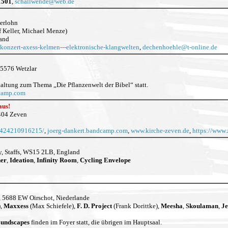
1501
,
schallwende
@
web.de
erlohn
f Keller, Michael Menze)
sand
konzert-axess-kelmen---elektronische-klangwelten
,
dechenhoehle
@
t-online.de
35576 Wetzlar
altung zum Thema „Die Pflanzenwelt der Bibel“ statt.
camp.com
 aus!
7404 Zeven
17424210916215/
,
joerg-dankert.bandcamp.com
,
www.kirche-zeven.de
,
https://www.
y, Staffs, WS15 2LB, England
her
,
Ideation
,
Infinity Room
,
Cycling Envelope
, 5688 EW Oirschot, Niederlande
),
Maxxess
(Max Schiefele),
F. D. Project
(Frank Dorittke),
Meesha
,
Skoulaman
,
Je
Soundscapes
finden im Foyer statt, die übrigen im Hauptsaal.