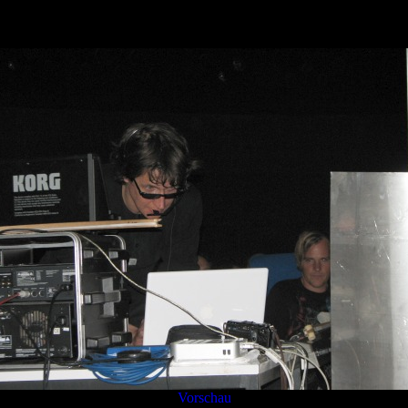
PlaBo-07-Spyra--08.JPG
Vorschau