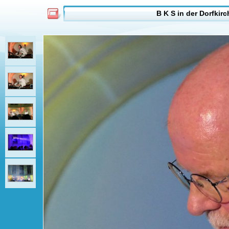
B K S in der Dorfkir