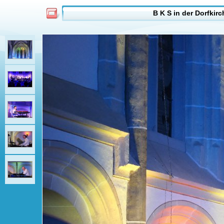
B K S in der Dorfkir