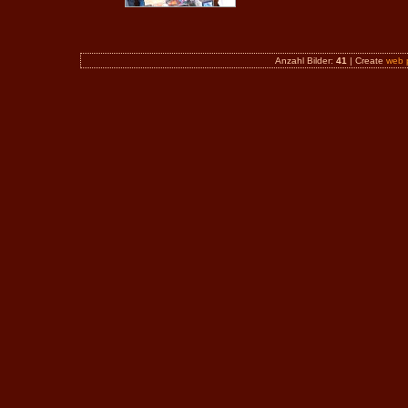
Anzahl Bilder:
41
| Create
web 