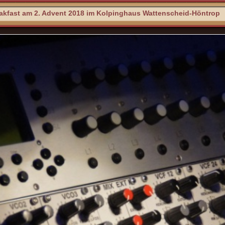
akfast am 2. Advent 2018 im Kolpinghaus Wattenscheid-Höntrop