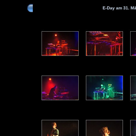
E-Day am 31. Mä