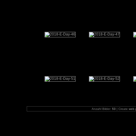
Anzahl Bilder:
53
| Create
web 