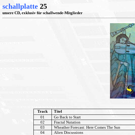
schallplatte
25
unsere CD, exklusiv für schallwende-Mitglieder
Track
Titel
01
Go Back to Start
02
Fractal Nutation
03
Wheather Forecast: Here Comes The Sun
04
Alien Discussions