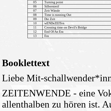
05
Turning point
06
Silberstreif
07
Zeit Wände
08
Time is running Out
09
Die Zeit
10
wENDeZEITen
11
Crossing time on Devil's Bridge
12
End Of An Era
13
Era
Booklettext
Liebe Mit-schallwender*in
ZEITENWENDE - eine Vokab
allenthalben zu hören ist. Au