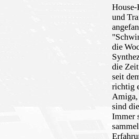
House-B
und Tra
angefan
"Schwin
die Wo
Synthez
die Zei
seit de
richtig 
Amiga, 
sind di
Immer s
sammelt
Erfahru