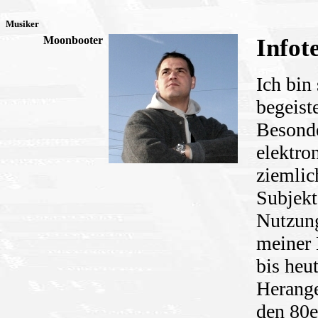
Musiker
Moonbooter
Infot
Ich bin
begeist
Besonde
elektro
ziemlic
Subjekt
Nutzung
meiner E
bis heu
Herange
den 80e