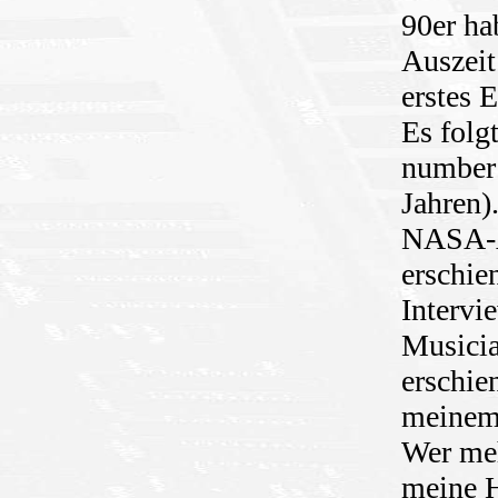
90er ha
Auszeit
erstes 
Es folg
number 
Jahren)
NASA-A
erschie
Intervi
Musicia
erschie
meinem
Wer meh
meine H